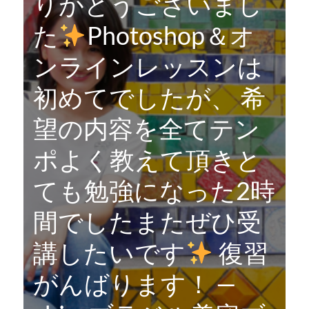
りがとうございまし
た
Photoshop＆オ
ンラインレッスンは
初めてでしたが、 希
望の内容を全てテン
ポよく教えて頂きと
ても勉強になった2時
間でしたまたぜひ受
講したいです
復習
がんばります！ —