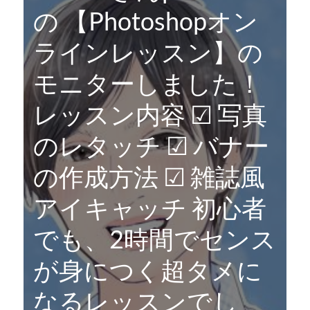
の 【Photoshopオン
ラインレッスン】の
モニターしました！
レッスン内容 ☑︎ 写真
のレタッチ ☑︎ バナー
の作成方法 ☑︎ 雑誌風
アイキャッチ 初心者
でも、2時間でセンス
が身につく超タメに
なるレッスンでし