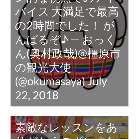
バイス 大満足で最高
の2時間でした！ が
んばるぞ♪ — おっく
ん(奥村政哉)@橿原市
の観光大使
(@okumasaya)
July
22, 2018
素敵なレッスンをあ