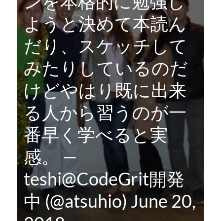
ンを本格的に勉強し
ようと決めて本読ん
だり、スケッチして
みたりしているのだ
けどやはり既に出来
る人から習うのが一
番早く学べると実
感。 —
teshi@CodeGrit開発
中 (@atsuhio)
June 20,