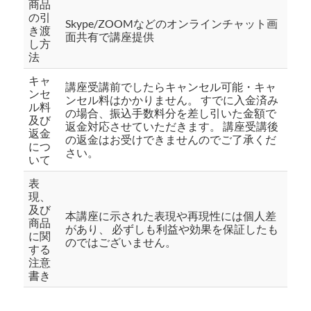
商品
の引
Skype/ZOOMなどのオンラインチャット画
き渡
面共有で講座提供
し方
法
キャ
講座受講前でしたらキャンセル可能・キャ
ンセ
ンセル料はかかりません。 すでに入金済み
ル料
の場合、振込手数料分を差し引いた金額で
及び
返金対応させていただきます。 講座受講後
返金
の返金はお受けできませんのでご了承くだ
につ
さい。
いて
表
現、
及び
本講座に示された表現や再現性には個人差
商品
があり、 必ずしも利益や効果を保証したも
に関
のではございません。
する
注意
書き