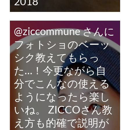
2018
@ziccommune
さんに
フォトショのベーッ
シク教えてもらっ
た…！今更ながら自
分でこんなの使える
ようになったら楽し
いね。 ZICCOさん教
え方も的確で説明が