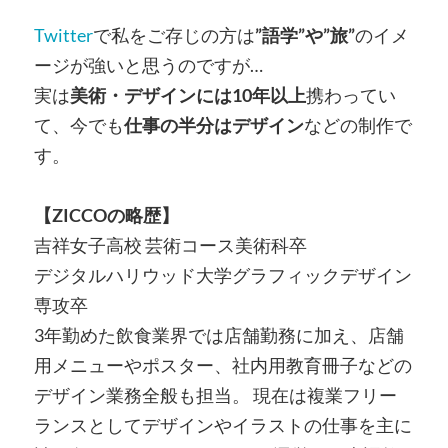
Twitter
で私をご存じの方は
”語学”や”旅”
のイメ
ージが強いと思うのですが…
実は
美術・デザインには10年以上
携わってい
て、今でも
仕事の半分はデザイン
などの制作で
す。
【ZICCOの略歴】
吉祥女子高校 芸術コース美術科卒
デジタルハリウッド大学グラフィックデザイン
専攻卒
3年勤めた飲食業界では店舗勤務に加え、店舗
用メニューやポスター、社内用教育冊子などの
デザイン業務全般も担当。 現在は複業フリー
ランスとしてデザインやイラストの仕事を主に