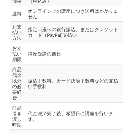
価格
（税込み）
オンライン上の講座につき送料はかかりま
送料
せん
お支
指定口座への銀行振込、またはクレジット
払い
カード（PayPal)支払い
方法
お支
払い
講座受講の前日
期限
商品
代金
以外
振込手数料、カード決済手数料などの支払
の必
い手数料
要経
費
商品
引き
代金決済完了後、希望日に講座を行いま
渡し
す。
時期