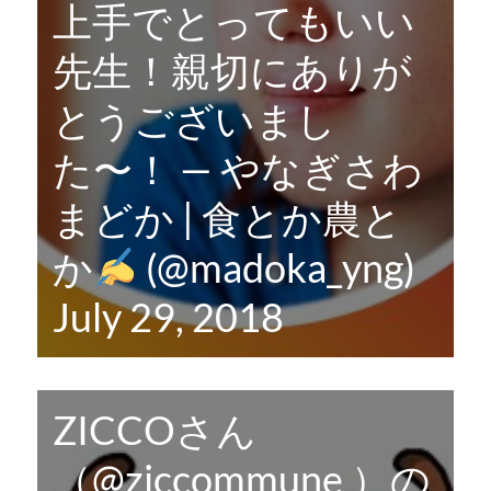
上手でとってもいい
先生！親切にありが
とうございまし
た〜！ — やなぎさわ
まどか | 食とか農と
か
(@madoka_yng)
July 29, 2018
ZICCOさん
（
@ziccommune
）の