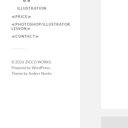
飲食
ILLUSTRATION
≪PRICE≫
≪PHOTOSHOP/ILLUSTRATOR
LESSON≫
≪CONTACT≫
© 2026
ZICCO WORKS
.
Powered by
WordPress
.
Theme by
Anders Norén
.